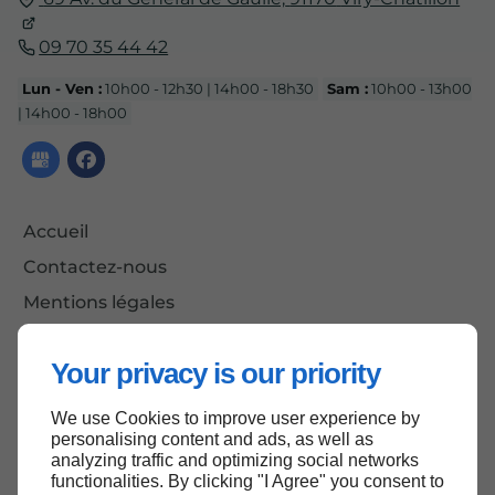
09 70 35 44 42
Lun - Ven :
10h00 - 12h30 | 14h00 - 18h30
Sam :
10h00 - 13h00
| 14h00 - 18h00
Accueil
Contactez-nous
Mentions légales
Plan du site
Your privacy is our priority
We use Cookies to improve user experience by
Haut de page
personalising content and ads, as well as
analyzing traffic and optimizing social networks
functionalities. By clicking "I Agree" you consent to