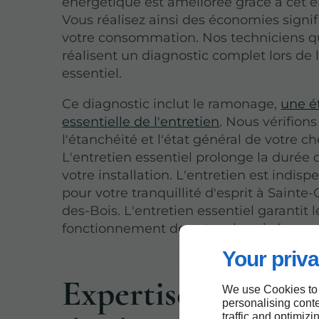
énergétique est améliorée grâce à cet e
Vous réalisez ainsi des économies signif
votre consommation. Nos techniciens qu
réalisent un diagnostic complet lors de l
essentiel.
Ce diagnostic inclut le ramonage,
une é
essentielle de l'entretien
. Nous vérifions
l'étanchéité et l'état général de votre 
L'entretien essentiel prolonge la durée 
votre installation. L'entretien est indis
pour votre tranquillité d'esprit à Sainte
des-Bois. L'entretien essentiel garantit 
fonctionnement de votre cheminée.
Your priva
Expertise en entre
We use Cookies to
personalising conte
traffic and optimizi