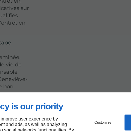
ntretien.
icatives sur
alifiés
'entretien
tape
cheminée.
de vie de
pensable
-Geneviève-
le bon
cy is our priority
tien
 improve user experience by
Customize
nt and ads, as well as analyzing
ng social networks functionalities. By