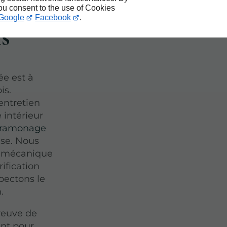
nte-
you consent to the use of Cookies
Google
Facebook
.
s
ée est à
is.
entretien
 intérieur
ramonage
ise. Nous
e mécanique
rification
pectons le
.
preuve de
ant pour