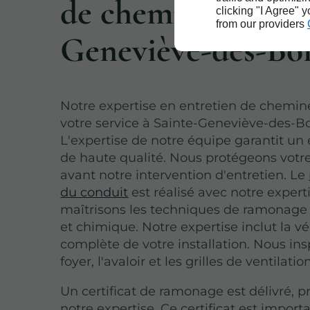
de cheminée à Sai
clicking "I Agree" 
from our providers
Geneviève-des-Boi
Notre expertise en entretien de chemin
votre service à Sainte-Geneviève-des-Bo
L'expertise de notre équipe garantit un 
de haute qualité. Nous protégeons votre
avant notre intervention d'entretien. Le
du conduit
est réalisé avec notre expert
maîtrisons les techniques de ramonag
et chimique. Notre expertise inclut la vé
complète de votre installation. Nous ins
foyer, l'avaloir et les grilles de ventilation
Un certificat de ramonage est délivré, 
notre expertise. Ce certificat est import