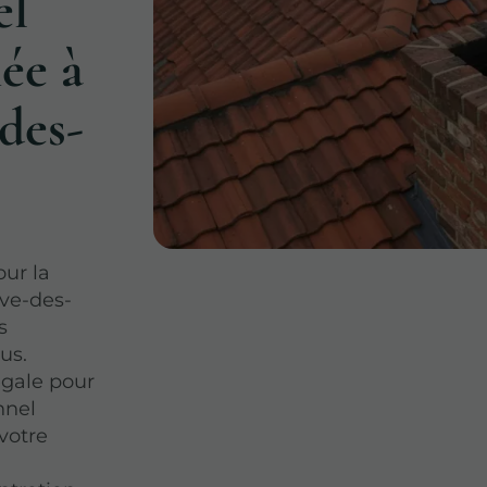
el
ée à
des-
our la
ève-des-
s
us.
égale pour
nnel
votre