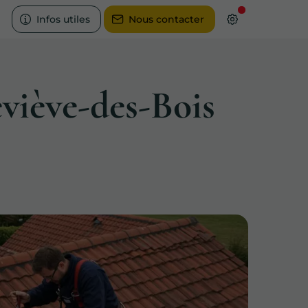
Infos utiles
Nous contacter
viève-des-Bois