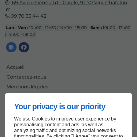
69 Av. du Général de Gaulle,
91170
Viry-Châtillon
09 70 35 44 42
Lun - Ven :
10h00 - 12h30 | 14h00 - 18h30
Sam :
10h00 - 13h00
| 14h00 - 18h00
Accueil
Contactez-nous
Mentions légales
Plan du site
Your privacy is our priority
We use Cookies to improve user experience by
Haut de page
personalising content and ads, as well as
analyzing traffic and optimizing social networks
functionalities. By clicking "I Agree" you consent to