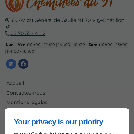
69 Av. du Général de Gaulle,
91170
Viry-Châtillon
09 70 35 44 42
Lun - Ven :
10h00 - 12h30 | 14h00 - 18h30
Sam :
10h00 - 13h00
| 14h00 - 18h00
Accueil
Contactez-nous
Mentions légales
Plan du site
Your privacy is our priority
We use Cookies to improve user experience by