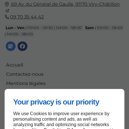
69 Av. du Général de Gaulle,
91170
Viry-Châtillon
09 70 35 44 42
Lun - Ven :
10h00 - 12h30 | 14h00 - 18h30
Sam :
10h00 - 13h00
| 14h00 - 18h00
Accueil
Contactez-nous
Mentions légales
Plan du site
Your privacy is our priority
We use Cookies to improve user experience by
Haut de page
personalising content and ads, as well as
analyzing traffic and optimizing social networks