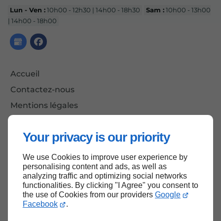
Lun - Ven :
10h00 - 12h30 | 14h00 - 18h30
Sam :
10h00 - 13h00
| 14h00 - 18h00
Accueil
Contactez-nous
Mentions légales
Plan du site
Your privacy is our priority
We use Cookies to improve user experience by
Haut de page
personalising content and ads, as well as
analyzing traffic and optimizing social networks
functionalities. By clicking "I Agree" you consent to
the use of Cookies from our providers
Google
Facebook
.