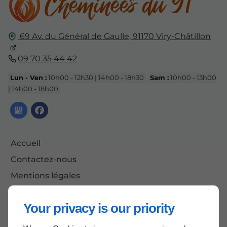
69 Av. du Général de Gaulle,
91170
Viry-Châtillon
09 70 35 44 42
Lun - Ven :
10h00 - 12h30 | 14h00 - 18h30
Sam :
10h00 - 13h00
| 14h00 - 18h00
Accueil
Contactez-nous
Mentions légales
Plan du site
Your privacy is our priority