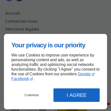
Accueil
Contactez-nous
Mentions légales
Plan du site
Your privacy is our priority
We use Cookies to improve user experience by
Haut de page
personalising content and ads, as well as
analyzing traffic and optimizing social networks
functionalities. By clicking "I Agree" you consent to
the use of Cookies from our providers
Google
Facebook
.
I AGREE
Customize
Menu
Infos
Contact