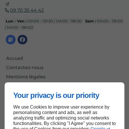
09 70 35 44 42
Lun - Ven :
10h00 - 12h30 | 14h00 - 18h30
Sam :
10h00 - 13h00
| 14h00 - 18h00
Accueil
Contactez-nous
Mentions légales
Plan du site
Your privacy is our priority
We use Cookies to improve user experience by
Haut de page
personalising content and ads, as well as
analyzing traffic and optimizing social networks
functionalities. By clicking "I Agree" you consent to
the use of Cookies from our providers
Google