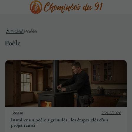
Articles
Poêle
Poêle
25/02/2026
Poêle
Installer un poêle à granulés : les étapes clés d’un
projet réussi