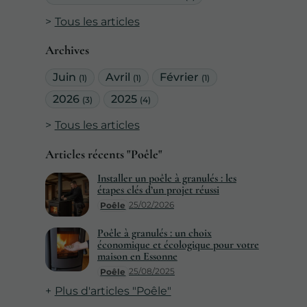
Tous les articles
Archives
Juin
Avril
Février
(1)
(1)
(1)
2026
2025
(3)
(4)
Tous les articles
Articles récents "Poêle"
Installer un poêle à granulés : les
étapes clés d’un projet réussi
25/02/2026
Poêle
Poêle à granulés : un choix
économique et écologique pour votre
maison en Essonne
25/08/2025
Poêle
Plus d'articles "Poêle"