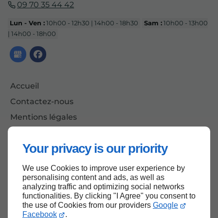
09 70 35 44 42
Lun - Ven :
10h00 - 12h30 | 14h00 - 18h30
Sam :
10h00 - 13h00
| 14h00 - 18h00
Accueil
Contactez-nous
Mentions légales
Plan du site
Your privacy is our priority
We use Cookies to improve user experience by
Haut de page
personalising content and ads, as well as
analyzing traffic and optimizing social networks
functionalities. By clicking "I Agree" you consent to
the use of Cookies from our providers
Google
Facebook
.