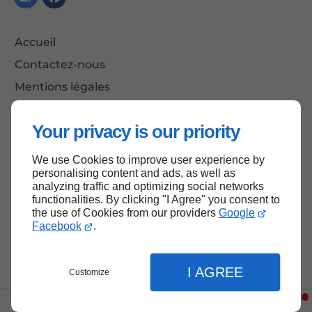
Accueil
Contactez-nous
Mentions légales
Plan du site
Your privacy is our priority
We use Cookies to improve user experience by
Haut de page
personalising content and ads, as well as
analyzing traffic and optimizing social networks
functionalities. By clicking "I Agree" you consent to
the use of Cookies from our providers
Google
Facebook
.
I AGREE
Customize