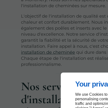
l'installation de cheminées sur mesure.
L'objectif de l'installation de qualité est
chaleur et confort durablement. Nous in
également des poêles et inserts avec 
niveau d'excellence. Notre service d'inst
garantit la fiabilité et la sécurité de votr
installation. Faire appel à nous, c'est cho
installation de cheminée
qui dure dans 
Chaque étape de l'installation est réali
professionnalisme.
Nos services
Your priva
d'installation de
We use Cookies to
personalising conte
traffic and optimizi