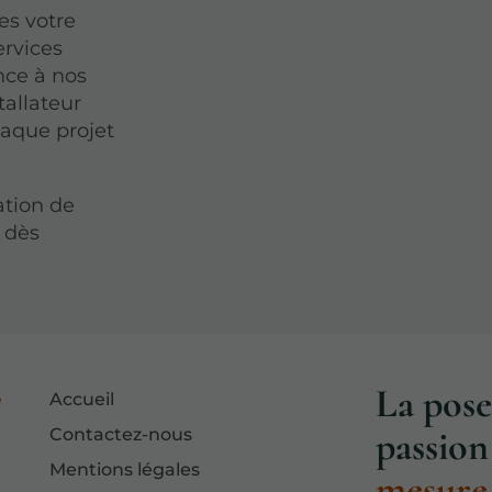
es votre
ervices
ance à nos
stallateur
haque projet
ation de
 dès
La pose
Accueil
passion 
Contactez-nous
Mentions légales
mesure