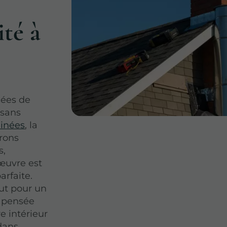
ité à
nées de
isans
minées
, la
urons
s,
œuvre est
arfaite.
aut pour un
st pensée
e intérieur
dans