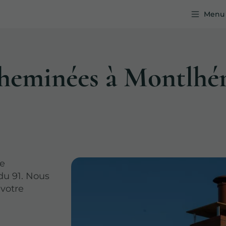
Menu
 cheminées à Montlhé
de
du 91. Nous
 votre