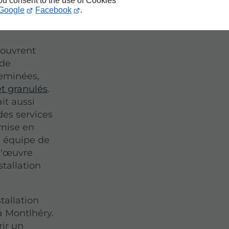
lhéry
you consent to the use of Cookies
Google
Facebook
.
couvrent
 de
heminées,
et granulés
.
ait aussi
des services
 mise en
e équipe de
d'œuvre
stallation
tallation
à Montlhéry.
rir un