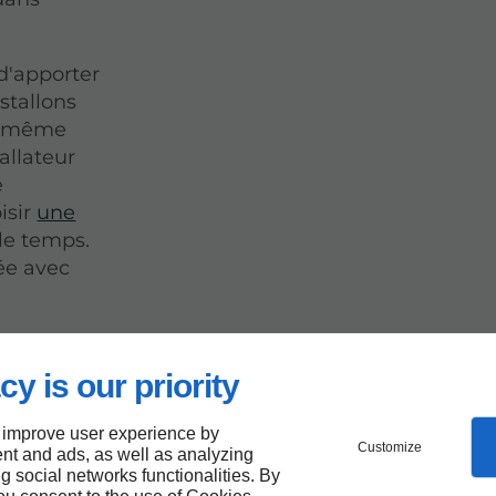
 d'apporter
stallons
le même
allateur
e
isir
une
le temps.
sée avec
cy is our priority
 improve user experience by
Customize
nt and ads, as well as analyzing
ng social networks functionalities. By