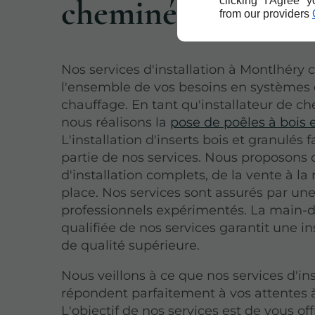
cheminées à Mont
clicking "I Agree" 
from our providers
Nos services d'installation à Montlhéry 
l'ensemble de vos besoins en systèmes
chauffage. En tant qu'installateur de c
nous réalisons la
pose de poêles à bois 
L'installation d'inserts bois et granulés f
partie de nos services. Nous proposons 
d'installation complets, de la vente à la
place. Nos services sont assurés par un
professionnels expérimentés. La main-
qualifiée de nos services garantit une in
de qualité supérieure.
Nous veillons à ce que nos services d'ins
répondent parfaitement à vos attentes 
L'objectif de nos services est de vous off